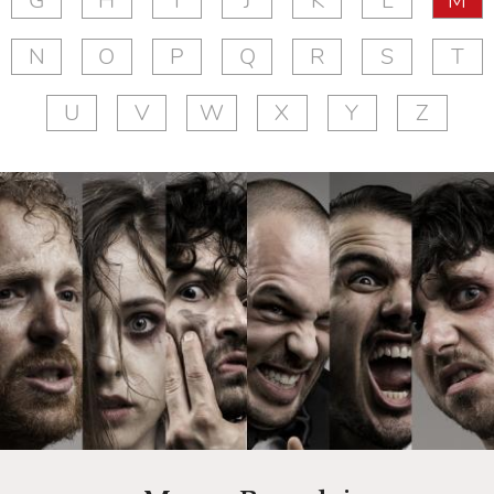
G
H
I
J
K
L
M
N
O
P
Q
R
S
T
U
V
W
X
Y
Z