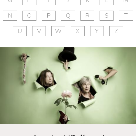
G
H
I
J
K
L
M
N
O
P
Q
R
S
T
U
V
W
X
Y
Z