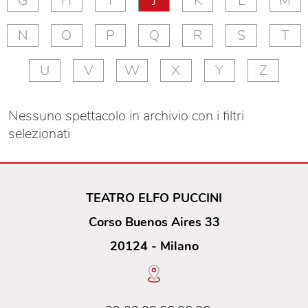
G
H
I
J
K
L
M
N
O
P
Q
R
S
T
U
V
W
X
Y
Z
Nessuno spettacolo in archivio con i filtri
selezionati
TEATRO ELFO PUCCINI
Corso Buenos Aires 33
20124 - Milano