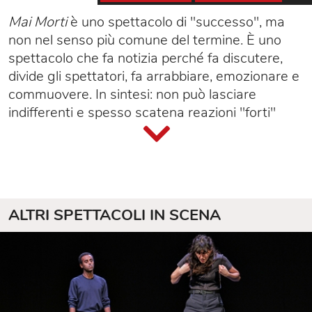
Mai Morti
è uno spettacolo di "successo", ma
non nel senso più comune del termine. È uno
spettacolo che fa notizia perché fa discutere,
divide gli spettatori, fa arrabbiare, emozionare e
commuovere. In sintesi: non può lasciare
indifferenti e spesso scatena reazioni "forti"
(che purtroppo sono arrivate addirittura alle
minacce contro attore e regista).
Il testo di Renato Sarti, prodotto dal Teatro
dell'Elfo, è stato rappresentato per la prima
volta alla Maratona di Milano nel luglio 2000. Ha
ALTRI SPETTACOLI IN SCENA
avuto lunghe tournée e nel 2004 è andato in
scena nella stagione del Piccolo Teatro di
Milano.
Bebo Storti dà voce e corpo a un nostalgico
delle "belle imprese" del ventennio fascista, oggi
impegnato in prima persona a difesa dell'ordine