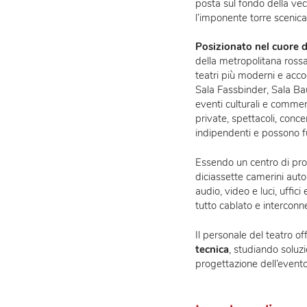
tecnologicament
particolari più pr
posta sul fondo de
l’imponente torre 
Posizionato nel 
della metropolitan
teatri più moderni
Sala Fassbinder, 
eventi culturali e
private, spettacoli
indipendenti e p
Essendo un centro d
diciassette cameri
audio, video e luci,
tutto cablato e int
Il personale del te