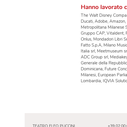
zona servita
attrezzature 
impianto di c
wi-fi in tutte
Hanno lavor
The Walt Disney C
Ducati, Adobe, Am
Metropolitana Mil
Gruppo CAP, Vitald
Onlus, Mondadori L
Fatto S.p.A, Milan
Italia srl, Meetmu
ADC Group srl, Med
Generale della Re
Dominicana, Futur
Milanesi, Europe