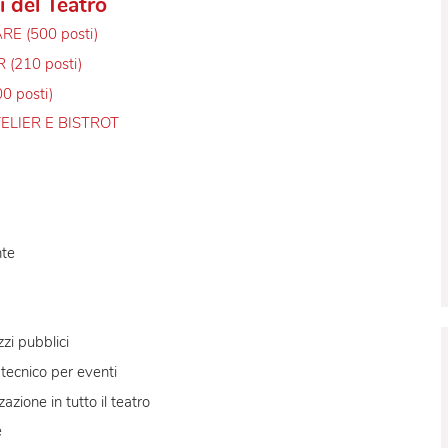
 soluzioni personalizzate: il cliente viene seguito nella
evento e nella definizione di ogni particolare.
 spazi del Teatro
SPEARE (500 posti)
INDER (210 posti)
H (100 posti)
ZIO ATELIER E BISTROT
bili
n-line
ristorante
ing