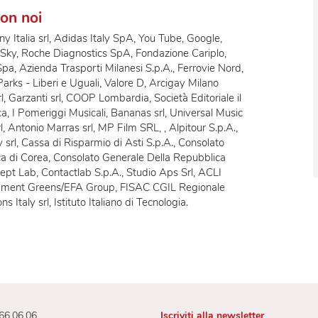
 da mezzi pubblici
e staff tecnico per eventi
limatizzazione in tutto il teatro
 le zone
ato con noi
ompany Italia srl, Adidas Italy SpA, You Tube, Google,
azon, Sky, Roche Diagnostics SpA, Fondazione Cariplo,
anese Spa, Azienda Trasporti Milanesi S.p.A., Ferrovie Nord,
ent, Parks - Liberi e Uguali, Valore D, Arcigay Milano
ibri Srl, Garzanti srl, COOP Lombardia, Società Editoriale il
o Musica, I Pomeriggi Musicali, Bananas srl, Universal Music
seum srl, Antonio Marras srl, MP Film SRL, , Alpitour S.p.A.,
iakey srl, Cassa di Risparmio di Asti S.p.A., Consolato
pubblica di Corea, Consolato Generale Della Repubblica
e Concept Lab, Contactlab S.p.A., Studio Aps Srl, ACLI
an Parliament Greens/EFA Group, FISAC CGIL Regionale