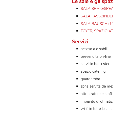
tecnica
, studiando
progettazione dell’
Le sale e gli
SALA SHAKE
SALA FASSB
SALA BAUSC
FOYER, SPA
Servizi
acceso a disa
prevendita o
servizio bar-
spazio cater
guardaroba