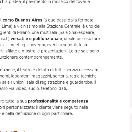
e avanzato
,
ribattezzato Teatro Elfo Puccini
,
che conserva i
egevoli dello storico edificio
, come la parete di stucchi
lla vecchia platea, il pavimento in mosaico del foyer e
scenica.
cuore
di corso Buenos Aires
(a due passi dalla fermata
a rossa Lima) e vicinissimo alla Stazione Centrale,
è uno dei
 e accoglienti di Milano, una multisala (Sala Shakespeare,
Sala Bausch)
versatile e polifunzionale
, ideale per ospitare
 commerciali
: meeting, convegni, eventi aziendali, feste
, concerti, sfilate e mostre, e presentazioni.
Le tre sale sono
ossono funzionare contemporaneamente.
i produzione, il teatro è dotato di tutti i servizi necessari:
ni autonomi, laboratori, magazzini, sartoria, regie tecniche
 uffici e sale riunioni, sala di registrazione e guardaroba, il
erconnesso via video, audio, telefono, dati.
atro offre tutta la sua
professionalità e competenza