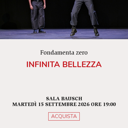
drammatico confronto di cui sembra sfuggirgli il
senso, interessato com’è alla legalità e alla
carriera politica, a quella “riappacificazione” che
non va turbata anche a costo di pesanti colpi di
spugna. E il suo comportamento non sfugge
alla regola generale di questa
pièce
: la continua
ambivalenza di ogni atto e di ogni motivazione.
Fondamenta zero
INFINITA BELLEZZA
SALA BAUSCH
MARTEDÌ 15 SETTEMBRE 2026 ORE 19:00
ACQUISTA