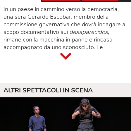
In un paese in cammino verso la democrazia,
una sera Gerardo Escobar, membro della
commissione governativa che dovrà indagare a
scopo documentativo sui
desaparecidos
,
rimane con la macchina in panne e rincasa
accompagnato da uno sconosciuto. Le
chiacchiere dei due attirano la moglie di
Gerardo, Paulina, che nella voce dello
sconosciuto riconosce quella del dottore che
l’ha ripetutamente stuprata sulle note del
quartetto di Schubert
La Morte e La Fanciulla
,
ALTRI SPETTACOLI IN SCENA
durante la sua prigionia politica. Paulina
sequestra il dottor Miranda per sottoporlo a un
pressante interrogatorio in cui i ruoli di vittima e
carnefice si rovesciano. L’uomo è legato e
imbavagliato sotto il tiro implacabile della donna
mentre il marito assiste impotente a un