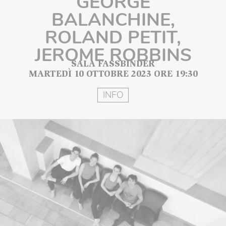
GEORGE
BALANCHINE,
ROLAND PETIT,
JEROME ROBBINS
SALA FASSBINDER
MARTEDÌ 10 OTTOBRE 2023 ORE 19:30
INFO