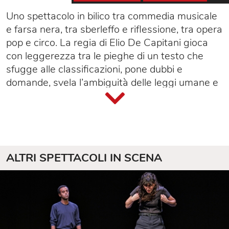
Uno spettacolo in bilico tra commedia musicale
e farsa nera, tra sberleffo e riflessione, tra opera
pop e circo. La regia di Elio De Capitani gioca
con leggerezza tra le pieghe di un testo che
sfugge alle classificazioni, pone dubbi e
domande, svela l’ambiguità delle leggi umane e
divine. Definito “tragicommedia” – poiché
contamina un intreccio romantico-cortese e uno
tragico-satirico, incentrato intorno alla figura
dell’ebreo Shylock –
Il Mercante di Venezia
rivela una ricchezza di temi sorprendente,
ALTRI SPETTACOLI IN SCENA
portando in primo piano rapporti umani dominati
ora dall’intolleranza e dall’antisemitismo, ora
dalle ferree leggi del profitto, ora
dall’aspirazione a mondi fantastici.
Il personaggio di Shylock, emblema di tante
contraddizioni con il suo dolore e la sua palese