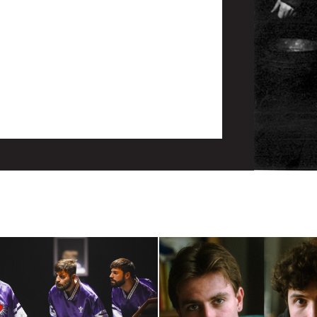
rosi (poi Giovanni Franzoni, Luciano Scarpa),
dri), Fabiano Fantini, Elio De Capitani,
Luca
a Agustoni
),
Ida Marinelli
,
Cristina Crippa