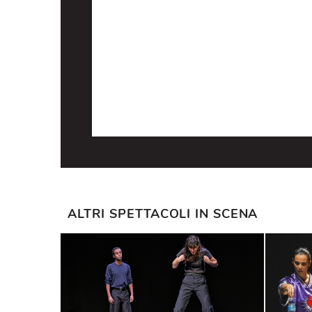
luci Nando Frigerio
con Ferdinando Bruni, Stefano Quat
Paolo Bessegato (poi Gabriele Calin
Toracca
, Claudia Pozzi (poi
Corinn
produzione Teatro dell’Elfo