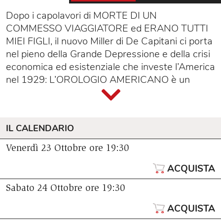
Dopo i capolavori di MORTE DI UN
COMMESSO VIAGGIATORE ed ERANO TUTTI
MIEI FIGLI, il nuovo Miller di De Capitani ci porta
nel pieno della Grande Depressione e della crisi
economica ed esistenziale che investe l’America
nel 1929: L’OROLOGIO AMERICANO è un
grande affresco corale, una forma di teatro
totale che il regista ambienta, tra Brecht e
Fellini, in un circo-cabaret ricco di sorprendenti
IL CALENDARIO
riverberi attuali.
Prende vita sul palco un’intera comunità, che
Venerdì 23 Ottobre
ore 19:30
proviene da ogni parte degli States. Una folla di
ACQUISTA
personaggi incrocia la vita di Lee Baum, il
narratore, e quella della sua famiglia, specchio di
Sabato 24 Ottobre
ore 19:30
quella dell’autore: un tempo molto ricca, col
crollo della borsa di New York ha visto sparire i
ACQUISTA
propri privilegi per scivolare velocemente