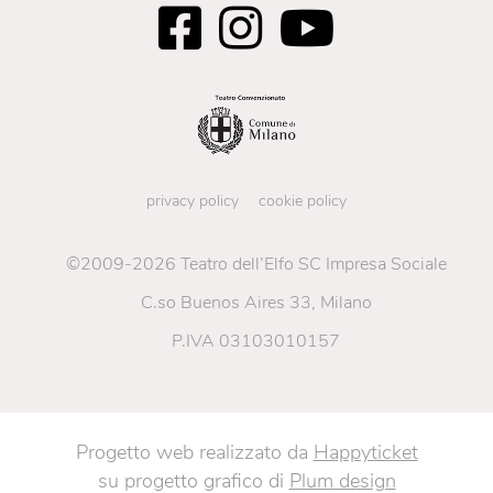
privacy policy
cookie policy
©2009-2026 Teatro dell’Elfo SC Impresa Sociale
C.so Buenos Aires 33, Milano
P.IVA 03103010157
Progetto web realizzato da
Happyticket
su progetto grafico di
Plum design