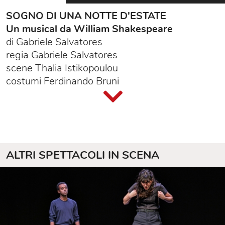
SOGNO DI UNA NOTTE D'ESTATE
Un musical da William Shakespeare
di Gabriele Salvatores
regia Gabriele Salvatores
scene Thalia Istikopoulou
costumi Ferdinando Bruni
coreografie Elizabeth Boeke e Patrizia Fachini
musiche Mauro Pagani
con
Corinna Agustoni
, Luca Barbareschi (poi
Davide Ottolenghi), Claudio Bisio,
Ferdinando
Bruni
, Giuseppe Cederna,
Cristina Crippa
,
Elio
ALTRI SPETTACOLI IN SCENA
De Capitani
,
Ida Marinelli
, Renato Sarti,
Luca
Toracca
, Doris Von Thury
produzione Teatro dell’Elfo