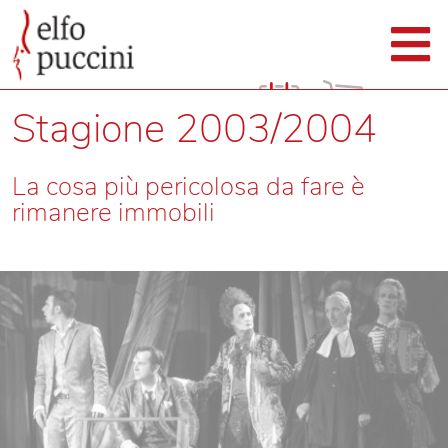
Stagione 2003/2004
La cosa più pericolosa da fare è
rimanere immobili