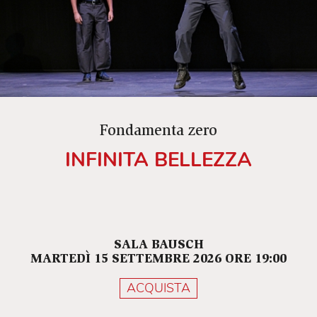
Carlo Sala si agita il corteo di Finti Conti, finte
ballerine, finti ingenui, ladri, bari, calunniatori
interpretato da una compagnia che ritrova una
graffiante esuberanza nella messinscena di
questa commedia nera.
Fondamenta zero
INFINITA BELLEZZA
SALA BAUSCH
MARTEDÌ 15 SETTEMBRE 2026 ORE 19:00
ACQUISTA