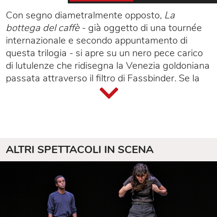
Con segno diametralmente opposto,
La
bottega del caffè
- già oggetto di una tournée
internazionale e secondo appuntamento di
questa trilogia - si apre su un nero pece carico
di lutulenze che ridisegna la Venezia goldoniana
passata attraverso il filtro di Fassbinder. Se la
commedia conserva l'intelaiatura del testo
scritto da Goldoni, l'universo in cui agiscono i
personaggi si fa ben più sordido. Attraverso gli
intrighi e gli amori presi in prestito dal testo del
1750, Fassbinder espone un mondo in cui il
ALTRI SPETTACOLI IN SCENA
cannibalismo delle relazioni umane avviene
all'insegna del mercimonio e della violenza. La
comicità di Goldoni si fa sarcasmo. Nessuno
esce assolto da questo microcosmo che tutto
inghiotte e riduce ai suoi minimi termini. Nella
grande vasca d'acqua fangosa progettata da