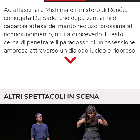
Ad affascinare Mishima è il mistero di Renée,
coniugata De Sade, che dopo vent’anni di
caparbia attesa del marito recluso, prossima al
ricongiungimento, rifiuta di riceverlo. Il testo
cerca di penetrare il paradosso di un’ossessione
amorosa attraverso un dialogo lucido e rigoroso
in cui idee e sentimenti confliggono,
illuministicamente dissezionati dal contrappunto
di sei voci femminili. La madre Signora di
Montreuil con le figlie Renée e Anne-Prospère,
a cui Mishima aggiunge i personaggi fittizi della
ALTRI SPETTACOLI IN SCENA
baronessa di Simiane, della contessa di Saint-
Fond e della serva Charlotte. Su di loro aleggia,
perennemente evocata, la presenza del Divino
Marchese con il suo strascico di crudeltà ed
erotismo in quello che Mishima ha definito “un
saggio su De Sade considerato dalle donne”.