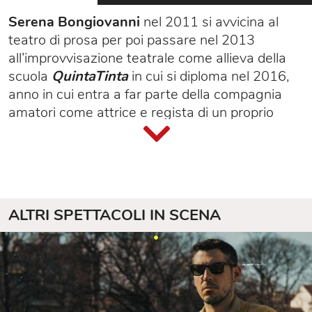
Serena Bongiovanni
nel 2011 si avvicina al
teatro di prosa per poi passare nel 2013
all’improvvisazione teatrale come allieva della
scuola
QuintaTinta
in cui si diploma nel 2016,
anno in cui entra a far parte della compagnia
amatori come attrice e regista di un proprio
spettacolo.
Nel 2020 inizia a studiare Stand up comedy
presso la scuola
Comedy Studio del
TAC
–
Tutta
un’altra comicità
e, dal 2021, inizia a
girare diversi palchi in Italia con pezzi inediti.
ALTRI SPETTACOLI IN SCENA
Nel 2022 e nel 2023
Michela Giraud
ed
Eleazaro Rossi
la scelgono per aprire i loro
spettacoli fino ad arrivare, nel 2023, al suo
primo spettacolo intero
Madama Culass
con cui
gira tutta l’
Italia
per più di 50 repliche sold out.
Dal 2022 insegna storytelling creativo sul