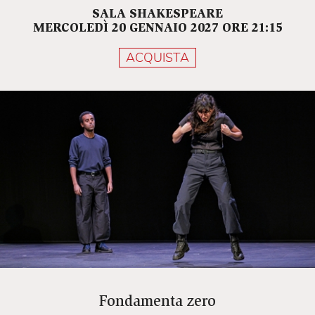
Mettetevi scomodi che, come in ogni vita mal
SALA SHAKESPEARE
organizzata, può succedere di tutto.
MERCOLEDÌ 20 GENNAIO 2027 ORE 21:15
ACQUISTA
Fondamenta zero