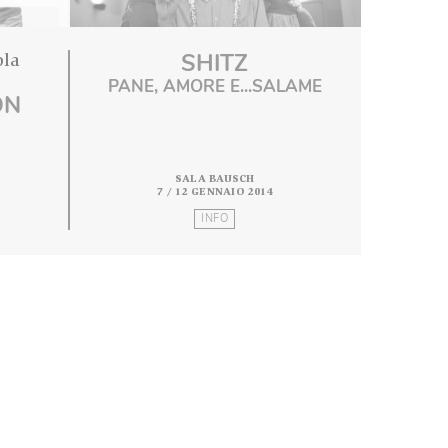
SHITZ
appin e Paola
nnoni
PANE, AMORE E...SALAM
A MA NON
FFRO
A BAUSCH
SALA BAUSCH
DICEMBRE 2013
7 / 12 GENNAIO 2014
INFO
INFO