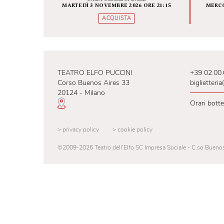
Barley Arts e For Laughs’
Sake presentano
CARMINE DEL
GROSSO
PERIODO REFRATTARIO
SALA SHAKESPEARE
MARTEDÌ 3 NOVEMBRE 2026 ORE 21:15
ACQUISTA
TEATRO ELFO PUCCINI
+39
Corso Buenos Aires 33
big
20124 - Milano
Ora