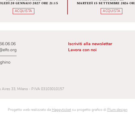
Barley Arts e For Laughs’
Fondam
Sake presentano
INFINIT
BEATRICE RIGILLO
GUARDIAMO MA NON
GIUDICHIAMO
SALA SHAKESPEARE
SAL
MERCOLEDÌ 20 GENNAIO 2027 ORE 21:15
MARTEDÌ 15 SETT
ACQUISTA
AC
 02.00.66.06.06
Iscriviti alla newslet
lietteria@elfo.org
Lavora con noi
ri botteghino