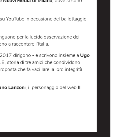
dagli artisti
Pietro Belfiore
,
Davide Bonacina
,
Andrea
Televisione e Nuovi Media di Milano
, dove si sono
e
, pubblicato su YouTube in occasione del ballottaggio
, dove si distinguono per la lucida osservazione dei
 quale riescono a raccontare l’Italia.
ami via
. Nel 2017 dirigono - e scrivono insieme a
Ugo
lle sale nel 2018, storia di tre amici che condividono
cevono una proposta che fa vacillare la loro integrità
 Lodovini
).
gonista
Germano Lanzoni
, il personaggio del web
Il