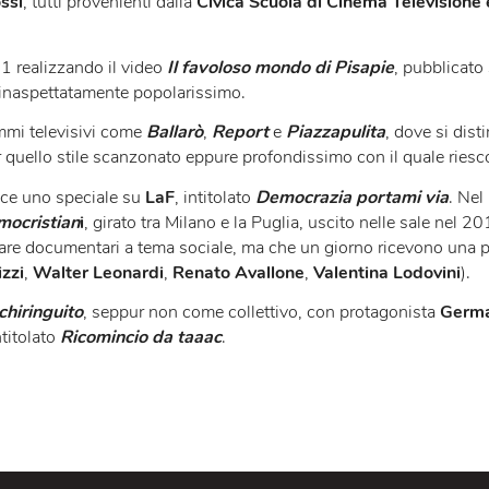
ettivo di registi attivo a Milano dal febbraio 2011, formato 
ide Rossi
, tutti provenienti dalla
Civica Scuola di Cinema 
io 2011 realizzando il video
Il favoloso mondo di Pisapi
 subito inaspettatamente popolarissimo.
 programmi televisivi come
Ballarò
,
Report
e
Piazzapulita
ca e per quello stile scanzonato eppure profondissimo con il
conduce uno speciale su
LaF
, intitolato
Democrazia port
tti democristian
i
, girato tra Milano e la Puglia, uscito ne
a realizzare documentari a tema sociale, ma che un giorno ri
no Loizzi
,
Walter Leonardi
,
Renato Avallone
,
Valentina
ro un chiringuito
, seppur non come collettivo, con prota
quel intitolato
Ricomincio da taaac
.