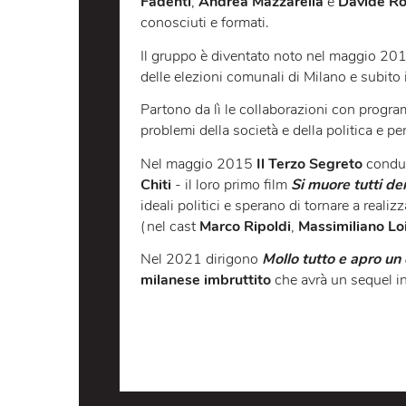
LO SPETTACOLO
Il Terzo Segreto di Satira
è un coll
Fadenti
,
Andrea Mazzarella
e
Dav
conosciuti e formati.
Il gruppo è diventato noto nel magg
delle elezioni comunali di Milano e
Partono da lì le collaborazioni con
problemi della società e della politi
Nel maggio 2015
Il Terzo Segreto
Chiti
- il loro primo film
Si muore tu
ideali politici e sperano di tornare 
(nel cast
Marco Ripoldi
,
Massimilia
Nel 2021 dirigono
Mollo tutto e ap
milanese imbruttito
che avrà un se