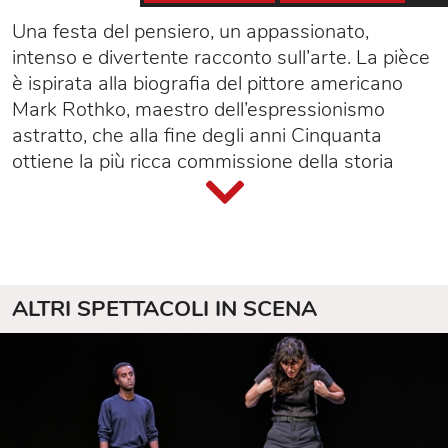
Una festa del pensiero, un appassionato,
intenso e divertente racconto sull’arte. La pièce
è ispirata alla biografia del pittore americano
Mark Rothko, maestro dell’espressionismo
astratto, che alla fine degli anni Cinquanta
ottiene la più ricca commissione della storia
dell’arte contemporanea: una serie di murali per
il ristorante Four Seasons di New York.
Ferdinando Bruni interpreta il geniale pittore,
irrequieto, sprezzante e fragile; mischia colori, si
sporca anima e corpo nel confronto con il suo
ALTRI SPETTACOLI IN SCENA
giovane assistente e con il mondo che cambia.