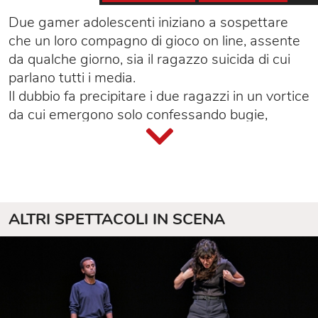
Due gamer adolescenti iniziano a sospettare
che un loro compagno di gioco on line, assente
da qualche giorno, sia il ragazzo suicida di cui
parlano tutti i media.
Il dubbio fa precipitare i due ragazzi in un vortice
da cui emergono solo confessando bugie,
paure, desideri e segreti indicibili ma anche
scoprendo un contatto più intimo e diretto con
l’altro, pur non essendosi mai visti, protetti dagli
avatar e da un mondo virtuale che si rivela
mostruosamente simile a quello reale.
ALTRI SPETTACOLI IN SCENA
Un racconto dolceamaro di crescita e scoperta
di sé che riflette non solo sulla piaga sociale del
bullismo, ma su ombre e contraddizioni del
nostro presente.
Lo spettacolo si ispira ad un recente fatto di
cronaca italiano.