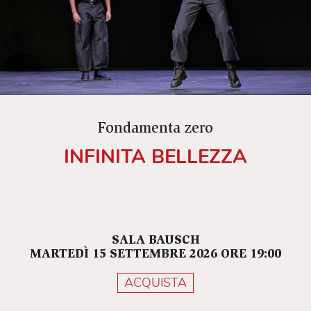
Il 23 febbraio 2018 il diciassettenne Michele
Ruffino si getta da un ponte nei pressi di Torino.
Il ragazzo, affetto da una lieve disabilità fisica,
veniva definito dai compagni di scuola 'storpio',
'zoppo', 'sfigato'. Le umiliazioni, le continue
vessazioni, le torture psicologiche hanno
alimentato le fiamme del palazzo della sua
Fondamenta zero
esistenza, fino a renderlo invivibile.
INFINITA BELLEZZA
SALA BAUSCH
MARTEDÌ 15 SETTEMBRE 2026 ORE 19:00
ACQUISTA