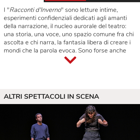
I "
Racconti d'Inverno
" sono letture intime,
esperimenti confidenziali dedicati agli amanti
della narrazione, il nucleo aurorale del teatro:
una storia, una voce, uno spazio comune fra chi
ascolta e chi narra, la fantasia libera di creare i
mondi che la parola evoca. Sono forse anche
primi passi verso ipotesi di spettacoli più
compiuti e sono atti d'amore nei confronti di
autori cui dobbiamo molto.
Ida Marinelli estrae dal baule di ricordi della sua
infanzia
Una favola stupida (scritta da me)
.
ALTRI SPETTACOLI IN SCENA
Streghe, maghi, cani e gatti, riaffiorano i sogni e
le passioni di quel tempo lontano e magico: il
cinema, i fumetti, l’assoluta libertà di una vita
senza regole in mezzo alla natura, insieme a
qualche preziosa ricetta dimenticata.