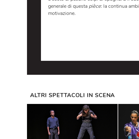
prigionia politica. Paulina sequestr
interrogatorio in cui i ruoli di vitti
imbavagliato sotto il tiro implacabi
a un drammatico confronto di cui sem
legalità e alla carriera politica, a q
a costo di pesanti colpi di spugna.
generale di questa
pièce
: la contin
motivazione.