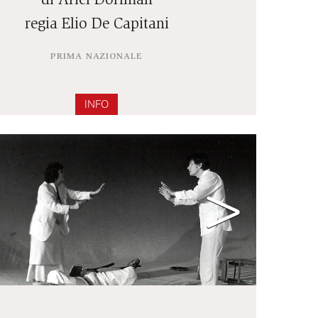
FANCIULLA
di Ariel Dorfman
regia Elio De Capitani
PRIMA NAZIONALE
INFO