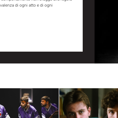
a il dottor Miranda per sottoporlo a un pressante
ma e carnefice si rovesciano. L’uomo è legato e
le della donna mentre il marito assiste impotente
bra sfuggirgli il senso, interessato com’è alla
uella “riappacificazione” che non va turbata anche
 E il suo comportamento non sfugge alla regola
ua ambivalenza di ogni atto e di ogni