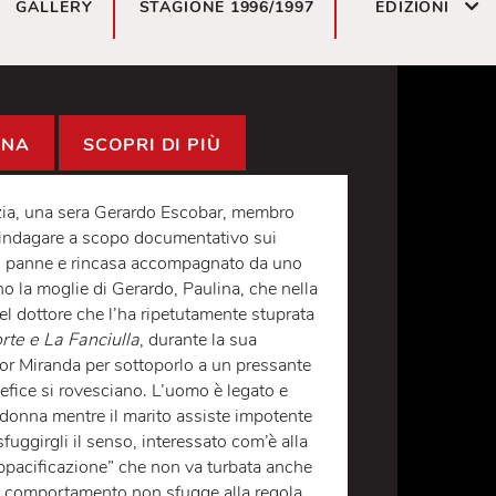
GALLERY
STAGIONE 1996/1997
ED
CANDINA
SCOPRI DI PIÙ
emocrazia, una sera Gerardo Escobar, membro
 dovrà indagare a scopo documentativo sui
china in panne e rincasa accompagnato da uno
attirano la moglie di Gerardo, Paulina, che nella
ella del dottore che l’ha ripetutamente stuprata
t
La Morte e La Fanciulla
, durante la sua