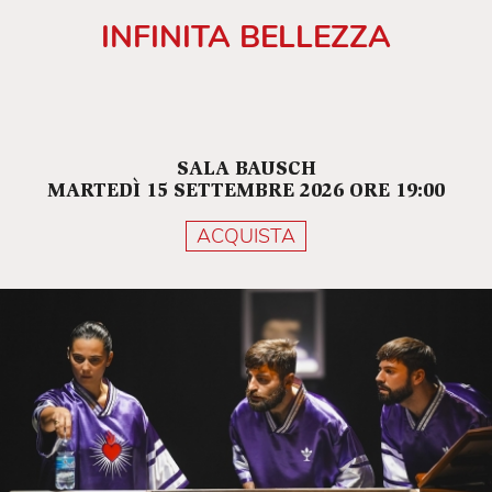
per il menù della serata). È possibile
INFINITA BELLEZZA
effettuare aggiunte a pagamento.
SALA BAUSCH
MARTEDÌ 15 SETTEMBRE 2026 ORE 19:00
ACQUISTA