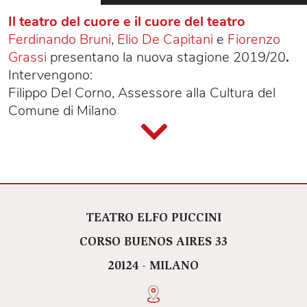
Il teatro del cuore e il cuore del teatro
Ferdinando Bruni
,
Elio De Capitani
e
Fiorenzo
Grassi
presentano la nuova stagione 2019/20
.
Intervengono:
Filippo Del Corno, Assessore alla Cultura del
Comune di Milano
Stefano Bruno Galli, Assessore all'Autonomia e
Cultura della Regione Lombardia
e alcuni degli artisti protagonisti il prossimo
anno.
TEATRO ELFO PUCCINI
CORSO BUENOS AIRES 33
20124 - MILANO