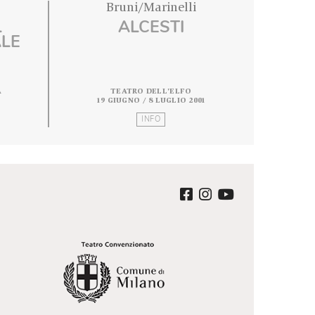
o Valerio
Bruni/Marinelli
CK E IL
ALCESTI
 DEL MALE
 PORTA ROMANA
TEATRO DELL'ELFO
 MAGGIO 2001
19 GIUGNO / 8 LUGLIO 2001
INFO
INFO
ter