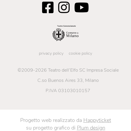
privacy policy
cookie policy
©2009-2026 Teatro dell’Elfo SC Impresa Sociale
C.so Buenos Aires 33, Milano
P.IVA 03103010157
Progetto web realizzato da
Happyticket
su progetto grafico di
Plum design