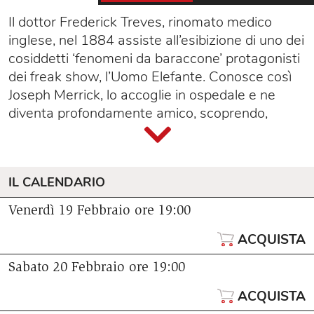
Il dottor Frederick Treves, rinomato medico
inglese, nel 1884 assiste all’esibizione di uno dei
cosiddetti ‘fenomeni da baraccone’ protagonisti
dei freak show, l’Uomo Elefante. Conosce così
Joseph Merrick, lo accoglie in ospedale e ne
diventa profondamente amico, scoprendo,
dietro il suo aspetto mostruoso, intelligenza,
sensibilità e desiderio di dignità. Il toccante
racconto di Treves, che ha ispirato anche il noto
IL CALENDARIO
film di David Lynch, approda in teatro in
un’inedita 'versione concerto’, dove parola e
Venerdì 19 Febbraio
ore 19:00
musica dal vivo s'intrecciano, si sfiorano e
ACQUISTA
s’inseguono.
Un progetto che dialoga anche con i dipinti della
Sabato 20 Febbraio
ore 19:00
serie JOHN’S HOUSE che l’artista Giovanni De
Francesco ha dedicato a THE ELEPHANT MAN.
ACQUISTA