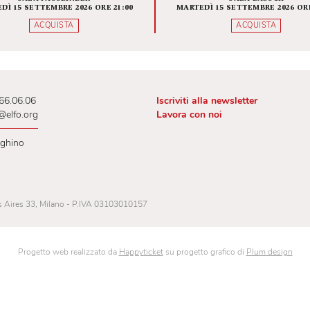
VITA DI SAN GENESIO
L'APOC
QUEL
RI
LETTUR
SALA FASSBINDER
SAL
MARTEDÌ 15 SETTEMBRE 2026 ORE 21:00
MARTEDÌ 15 SETT
ACQUISTA
AC
 02.00.66.06.06
Iscriviti alla newslet
lietteria@elfo.org
Lavora con noi
ri botteghino