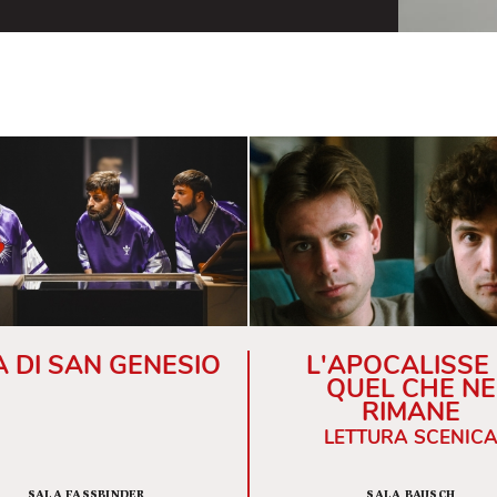
nie quotidiane, lo spettacolo procede leggero
a coppia tornata come se niente fosse
ine».