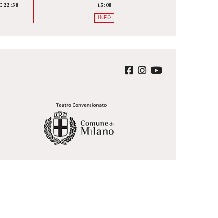
ALISSE O
BRIDGE THE GAP 
 CHE NE
DIRETTORI UNDER 35, C
MANE
SONO, DOVE SONO E CO
LAVORANO
A SCENICA
FOYER
A BAUSCH
MERCOLEDÌ 16 SETTEMBRE 2026 O
EMBRE 2026 ORE 22:30
15:00
QUISTA
INFO
ter