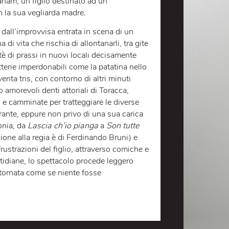
CANDINA
SCOPRI DI PIÙ
ccesso. Luca Toracca, affascinato dalla
preta Graham, un figlio destinato ad un
orto con la sua vegliarda madre.
 turbato dall’improvvisa entrata in scena di un
solana di vita che rischia di allontanarli, tra gite
to del tè di prassi in nuovi locali decisamente
e sciatterie imperdonabili come la patatina nello
he diventa tris, con contorno di altri minuti
i quanto amorevoli denti attoriali di Toracca,
a, gesti e camminate per tratteggiare le diverse
disperante, eppure non privo di una sua carica
i con ironia, da
Lascia ch’io pianga
a
Son tutte
laborazione alla regia è di Ferdinando Bruni) e
mi e le frustrazioni del figlio, attraverso comiche e