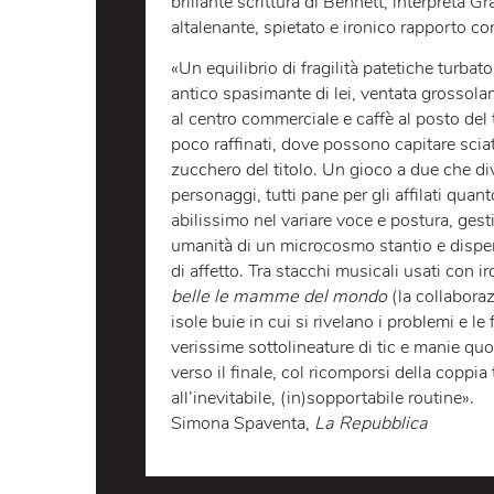
LO SPETTACOLO
LA LO
Un desiderio, una scommessa, un su
brillante scrittura di Bennett, inter
altalenante, spietato e ironico rapp
«Un equilibrio di fragilità patetiche
antico spasimante di lei, ventata gros
al centro commerciale e caffè al pos
poco raffinati, dove possono capitar
zucchero del titolo. Un gioco a due c
personaggi, tutti pane per gli affilat
abilissimo nel variare voce e postur
umanità di un microcosmo stantio e 
di affetto. Tra stacchi musicali usat
belle le mamme del mondo
(la col
isole buie in cui si rivelano i proble