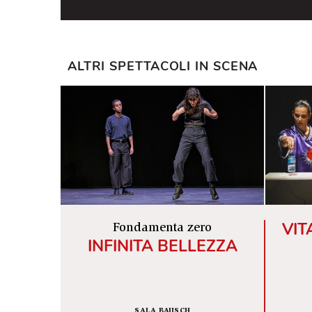
verissime sottolineature di tic e ma
verso il finale, col ricomporsi dell
all’inevitabile, (in)sopportabile rout
Simona Spaventa,
La Repubblica
ALTRI SPETTACOLI IN SCENA