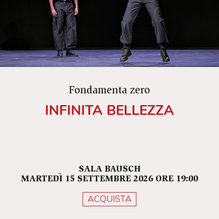
anche ciò che ci rende imperfetti?».
Chiara Ameglio
"…e ogni tentativo di venire a capo di questo
mondo col pensiero, è una battaglia che si
combatte contro se stessi: io sono il mio
nemico, tu sei il tuo."
Il Minotauro - Friedrich Dürrenmatt.
Fondamenta zero
INFINITA BELLEZZA
SALA BAUSCH
MARTEDÌ 15 SETTEMBRE 2026 ORE 19:00
ACQUISTA