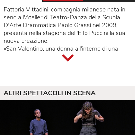
Fattoria Vittadini, compagnia milanese nata in
seno all'Atelier di Teatro-Danza della Scuola
D'Arte Drammatica Paolo Grassi nel 2009,
presenta nella stagione dell'Elfo Puccini la sua
nuova creazione.
«San Valentino, una donna all'interno di una
stanza, la scena del crimine. Cosa fa? Chi è?
Cosa ha fatto? Come un Teseo al femminile, la
donna si perde nel labirinto e sa di non essere
sola. Riflettendo sul concetto di unicità e
complessità della persona, sulla coesistenza di
ALTRI SPETTACOLI IN SCENA
luce e ombra in ogni identità, lo spettacolo
mostra l'esperienza di una liberazione e di
un'ammissione. La protagonista è sospesa nel
tempo, tra l'umano e il mostro. Qualcuno la
sorveglia. Cosa accade se incontriamo quello
che ci fa più paura? Siamo capaci di amare