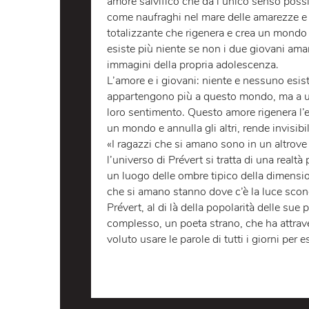
LO SPETTACOLO
LA LO
I ragazzi che si amano, il recital da
amore salvifico che dà l’unico senso
come naufraghi nel mare delle amare
totalizzante che rigenera e crea un m
esiste più niente se non i due giova
immagini della propria adolescenza
L’amore e i giovani: niente e nessun
appartengono più a questo mondo, ma
loro sentimento. Questo amore rigene
un mondo e annulla gli altri, rende i
«I ragazzi che si amano sono in un a
l’universo di Prévert si tratta di una
un luogo delle ombre tipico della di
che si amano stanno dove c’è la luc
Prévert, al di là della popolarità d