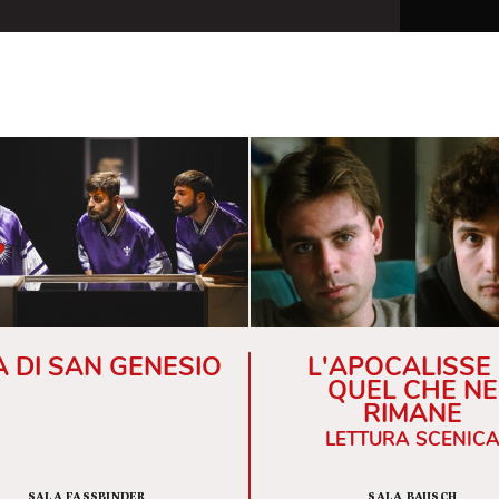
attraversato tanti momenti diversi e che ha
ni per esprimere concetti così profondi».