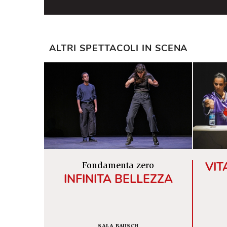
complesso, un poeta strano, che ha 
voluto usare le parole di tutti i gior
ALTRI SPETTACOLI IN SCENA