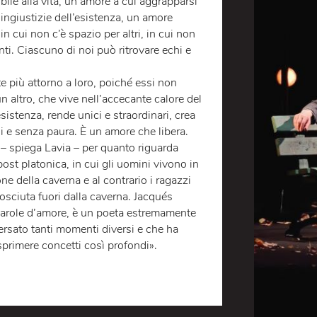
CANDINA
 Jacques Prévert di Gabriele Lavia, racconta un
 possibile alla vita, un amore a cui aggrapparsi
zze e ingiustizie dell’esistenza, un amore
ondo in cui non c’è spazio per altri, in cui non
ni amanti. Ciascuno di noi può ritrovare echi e
.
o esiste più attorno a loro, poiché essi non
 a un altro, che vive nell’accecante calore del
ra l’esistenza, rende unici e straordinari, crea
nvisibili e senza paura. È un amore che libera.
ltrove – spiega Lavia – per quanto riguarda
 realtà post platonica, in cui gli uomini vivono in
mensione della caverna e al contrario i ragazzi
e sconosciuta fuori dalla caverna. Jacqués
elle sue parole d’amore, è un poeta estremamente