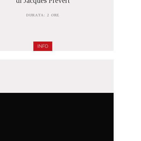
I RAGAZZI CHE SI AMAN
di Jacques Prévert
DURATA: 2 ORE
INFO