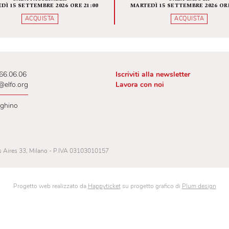
VITA DI SAN GENESIO
L'APOC
QUEL
RI
LETTUR
SALA FASSBINDER
SAL
MARTEDÌ 15 SETTEMBRE 2026 ORE 21:00
MARTEDÌ 15 SETT
ACQUISTA
AC
 02.00.66.06.06
Iscriviti alla newslet
lietteria@elfo.org
Lavora con noi
ri botteghino