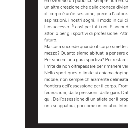
LO SPETTACOLO
LA LO
Roberto Scarpetti, autore di Viva l’
emozionato un pubblico sempre num
un’altra creazione che dalla cronaca 
«Il corpo è un'ossessione, precisa l
aspirazioni, i nostri sogni, il modo i
l’insuccesso. È così per tutti noi. E 
attori o per gli sportivi di profession
futuro.
Ma cosa succede quando il corpo sm
mezzo? Quanto siamo abituati a pens
Per vincere una gara sportiva? Per re
limite da non oltrepassare per rima
Nello sport questo limite si chiama
mobile, non sempre chiaramente deli
frontiera dell’ossessione per il corp