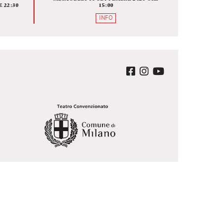
ALISSE O
BRIDGE THE GAP 
 CHE NE
DIRETTORI UNDER 35, C
MANE
SONO, DOVE SONO E CO
LAVORANO
A SCENICA
FOYER
A BAUSCH
MERCOLEDÌ 16 SETTEMBRE 2026 O
EMBRE 2026 ORE 22:30
15:00
QUISTA
INFO
ter