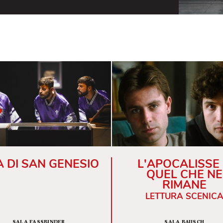
are. Dalla ricerca del successo. 28 battiti parte da
r il proprio corpo. Dal doping vissuto prima come
Infine come unica possibilità di rinascita».