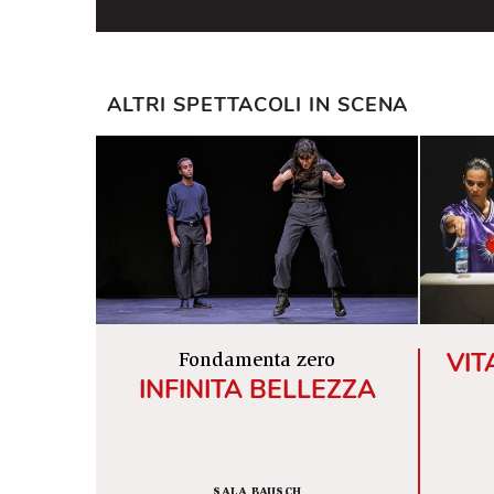
federazioni, dalle pressioni, dalle g
qui. Dall’ossessione di un atleta pe
una scappatoia, poi come un incubo. 
ALTRI SPETTACOLI IN SCENA