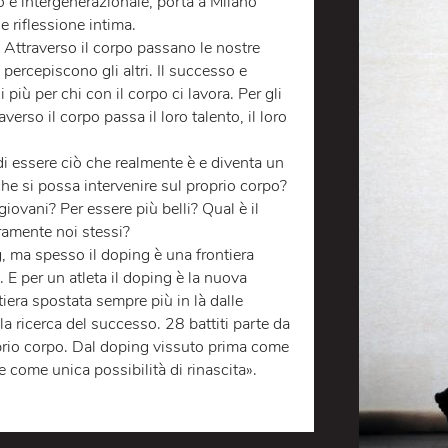
CANDINA
Italia, produzione che ha coinvolto ed
eroso e intergenerazionale, porta a Milano
diviene riflessione intima.
’autore. Attraverso il corpo passano le nostre
n cui ci percepiscono gli altri. Il successo e
ancor di più per chi con il corpo ci lavora. Per gli
e. Attraverso il corpo passa il loro talento, il loro
ette di essere ciò che realmente è e diventa un
are che si possa intervenire sul proprio corpo?
stare giovani? Per essere più belli? Qual è il
nere veramente noi stessi?
 doping, ma spesso il doping è una frontiera
neata. E per un atleta il doping è la nuova
o. Frontiera spostata sempre più in là dalle