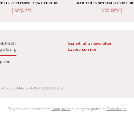
VITA DI SAN GENESIO
L'APOC
QUEL
RI
LETTUR
SALA FASSBINDER
SAL
MARTEDÌ 15 SETTEMBRE 2026 ORE 21:00
MARTEDÌ 15 SETT
ACQUISTA
AC
 02.00.66.06.06
Iscriviti alla newslet
lietteria@elfo.org
Lavora con noi
ri botteghino