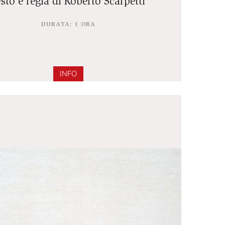
28 BATTITI
testo e regia di Roberto Scarpetti
DURATA: 1 ORA
INFO