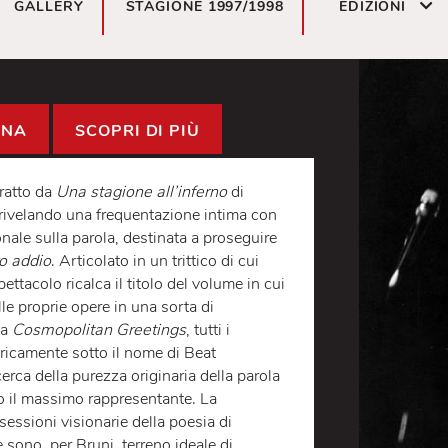
GALLERY
STAGIONE 1997/1998
ED
CANDINA
SCOPRI DI PIÙ
veva tratto da
Una stagione all’inferno
di
nero, rivelando una frequentazione intima con
 personale sulla parola, destinata a proseguire
respiro addio
. Articolato in un trittico di cui
, lo spettacolo ricalca il titolo del volume in cui
ta delle proprie opere in una sorta di