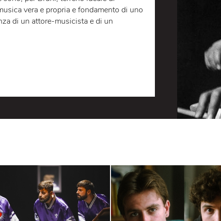
ddish
a
Cosmopolitan Greetings
, tutti i
va genericamente sotto il nome di Beat
lla ricerca della purezza originaria della parola
 è stato il massimo rappresentante. La
 e le ossessioni visionarie della poesia di
odiante sono, per Bruni, terreno ideale di
ola e la musica vera e propria e fondamento di uno
 presenza di un attore-musicista e di un