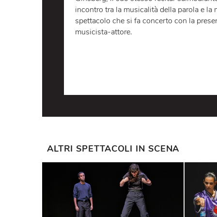
testamento definitivo: da
Howl
a
Ka
capisaldi di quella rivoluzione che 
Generation e di cui Ginsberg, poeta a
della sua innocenza e forza mistica,
martellante intensità dell’iterazione
Ginsberg, il suo stesso recitar salm
incontro tra la musicalità della par
spettacolo che si fa concerto con la
musicista-attore.