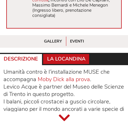
Massimo Bernardi e Michele Menegon
(Ingresso libero, prenotazione
consigliata)
GALLERY
EVENTI
DESCRIZIONE
LA LOCANDINA
Umanità contro è l’installazione MUSE che
accompagna
Moby Dick alla prova
.
Levico Acque è partner del Museo delle Scienze
di Trento in questo progetto.
I balani, piccoli crostacei a guscio circolare,
viaggiano per il mondo ancorati a varie specie di
cetacei. Ognuno di loro racconta la storia di chi li
trasporta. Ne conosce rotte, abitudini,