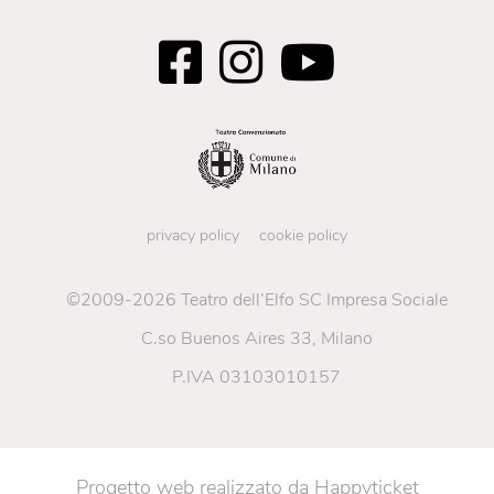
proprie funzioni cognitive, che la porta a vedere
come conveniente la distruzione di capodogli,
balene e ogni altro organismo – financo dei
propri simili – e della natura nel suo insieme.
Una specie contro. Contro gli altri e contro sé
stessa.
privacy policy
cookie policy
©2009-2026 Teatro dell’Elfo SC Impresa Sociale
C.so Buenos Aires 33, Milano
P.IVA 03103010157
Progetto web realizzato da
Happyticket