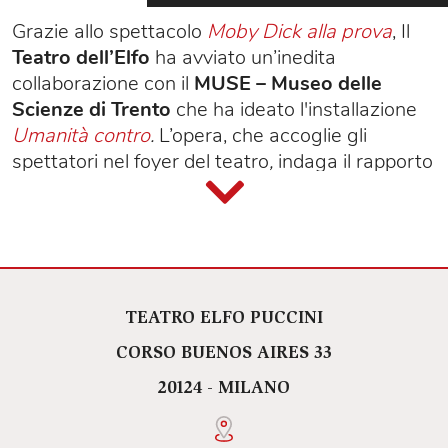
Grazie allo spettacolo
Moby Dick alla prova
, Il
Teatro dell’Elfo
ha avviato un’inedita
collaborazione con il
MUSE – Museo delle
Scienze di Trento
che ha ideato l'installazione
Umanità contro
.
L’opera, che accoglie gli
spettatori nel foyer del teatro
,
indaga il rapporto
tra umanità e natura con una rilettura
contemporanea della lotta tra Achab e Moby
Dick.
“Mantenere l’attenzione sulla dicotomia
umanità-natura - afferma
Massimo Bernardi
,
curatore dell’allestimento MUSE - sottrae la
TEATRO ELFO PUCCINI
nostra specie, la nostra cultura, dalla propria
CORSO BUENOS AIRES 33
responsabilità. Moby Dick è una grande
20124 - MILANO
metafora del rapporto con l’altro da noi e con
questa installazione portiamo lo scontro atavico
a confrontarsi con la cronaca: nell’Antropocene,