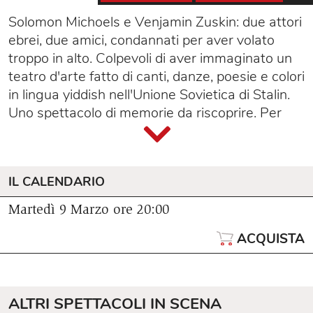
Solomon Michoels e Venjamin Zuskin: due attori
ebrei, due amici, condannati per aver volato
troppo in alto. Colpevoli di aver immaginato un
teatro d'arte fatto di canti, danze, poesie e colori
in lingua yiddish nell'Unione Sovietica di Stalin.
Uno spettacolo di memorie da riscoprire. Per
raccontare, attraverso i dipinti di Chagall e i
personaggi del RE LEAR, una storia vera ormai
dimenticata.
IL CALENDARIO
Martedì 9 Marzo
ore 20:00
ACQUISTA
ALTRI SPETTACOLI IN SCENA