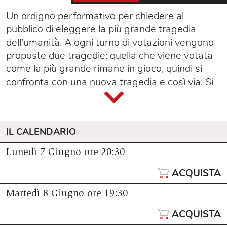
Un ordigno performativo per chiedere al
pubblico di eleggere la più grande tragedia
dell’umanità. A ogni turno di votazioni vengono
proposte due tragedie: quella che viene votata
come la più grande rimane in gioco, quindi si
confronta con una nuova tragedia e così via. Si
parte dalla perdita di un cellulare, si arriva a un
amore tradito, un parente malato, un’epidemia,
una strage… Una riflessione acuta e provocante
IL CALENDARIO
sulla spettacolarizzazione del dolore e la
rappresentabilità del tragico.
Lunedì 7 Giugno
ore 20:30
ACQUISTA
Martedì 8 Giugno
ore 19:30
ACQUISTA