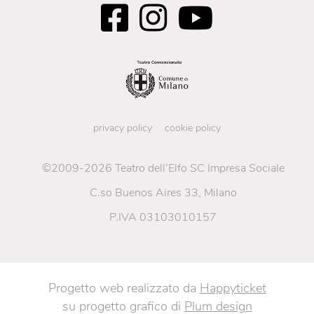
privacy policy
cookie policy
©2009-2026 Teatro dell’Elfo SC Impresa Sociale
C.so Buenos Aires 33, Milano
P.IVA 03103010157
Progetto web realizzato da
Happyticket
su progetto grafico di
Plum design