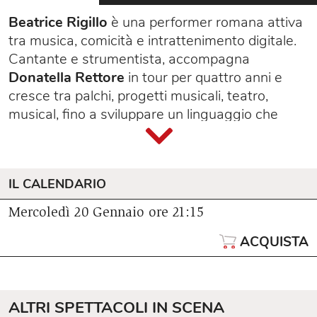
Beatrice Rigillo
è una performer romana attiva
tra musica, comicità e intrattenimento digitale.
Cantante e strumentista, accompagna
Donatella Rettore
in tour per quattro anni e
cresce tra palchi, progetti musicali, teatro,
musical, fino a sviluppare un linguaggio che
unisce voce, strumenti e scrittura comica. Nel
2023 approda in
Rai
, portando i suoi interventi
musicali comici a
Un Giorno da Pecora
(
Rai
IL CALENDARIO
Radio 1
) ed entra nel cast fisso di
Binario 2
su
Rai2
. Oggi porta la sua versatilità anche online,
Mercoledì 20 Gennaio
ore 21:15
con format di video-comedy dal tono satirico e
ACQUISTA
immediatamente riconoscibile, che l’hanno resa
una delle voci più originali dell’intrattenimento
digitale.
In un mondo in cui tutti osservano tutto,
ALTRI SPETTACOLI IN SCENA
Beatrice Rigillo
sale sul palco con un invito