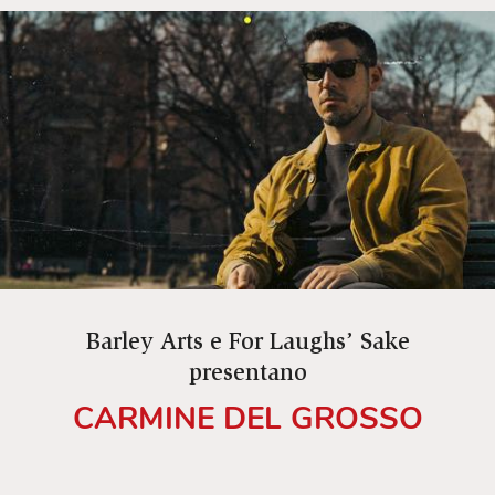
semplice e impossibile:
Guardiamo ma non
giudichiamo
. Un titolo ironico per raccontare,
con comicità musicale e uno sguardo affilato, le
piccole ipocrisie del mondo contemporaneo. Tra
monologhi, musica dal vivo e canzoni originali,
Beatrice
(cantante, musicista e cantautrice)
intreccia satira e autobiografia in uno
spettacolo che non dà lezioni, ma smaschera le
nostre finzioni con leggerezza.
Barley Arts e For Laughs’ Sake
presentano
CARMINE DEL GROSSO