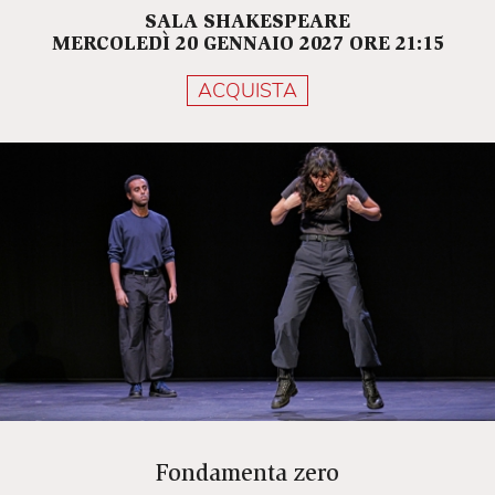
Mettetevi scomodi che, come in ogni vita mal
SALA SHAKESPEARE
organizzata, può succedere di tutto.
MERCOLEDÌ 20 GENNAIO 2027 ORE 21:15
ACQUISTA
Fondamenta zero