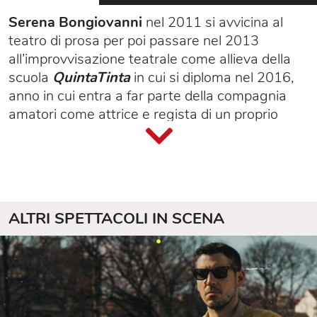
Serena Bongiovanni
nel 2011 si avvicina al
teatro di prosa per poi passare nel 2013
all’improvvisazione teatrale come allieva della
scuola
QuintaTinta
in cui si diploma nel 2016,
anno in cui entra a far parte della compagnia
amatori come attrice e regista di un proprio
spettacolo.
Nel 2020 inizia a studiare Stand up comedy
presso la scuola
Comedy Studio del
TAC
–
Tutta
un’altra comicità
e, dal 2021, inizia a
girare diversi palchi in Italia con pezzi inediti.
ALTRI SPETTACOLI IN SCENA
Nel 2022 e nel 2023
Michela Giraud
ed
Eleazaro Rossi
la scelgono per aprire i loro
spettacoli fino ad arrivare, nel 2023, al suo
primo spettacolo intero
Madama Culass
con cui
gira tutta l’
Italia
per più di 50 repliche sold out.
Dal 2022 insegna storytelling creativo sul