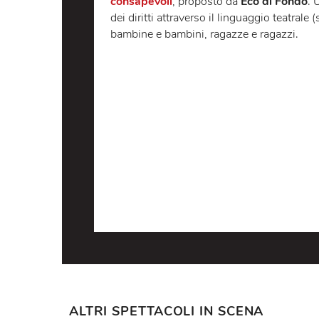
controversi: l'accanimento terapeuti
spettatore sulla grandezza del sent
Questo spettacolo fa parte del prog
consapevoli
, proposto da
Eco di F
dei diritti attraverso il linguaggio tea
bambine e bambini, ragazze e ragaz