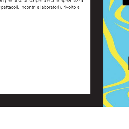
co e l'eutanasia. Lo spettacolo interroga lo
imento d'amore.
etto
Immersioni teatrali per cittadini
ondo
. Un percorso di scoperta e consapevolezza
trale (spettacoli, incontri e laboratori), rivolto a
zi.