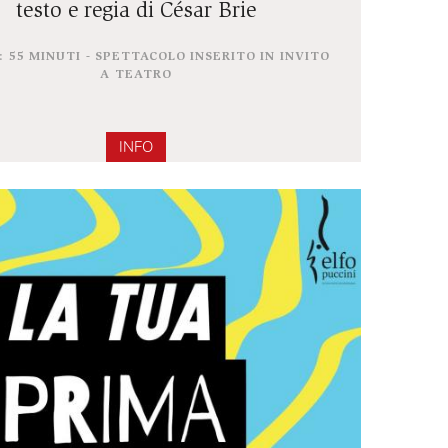
Eco di fondo
testo e regia di César Brie
DURATA: 55 MINUTI - SPETTACOLO INSERITO IN INV
A TEATRO
INFO