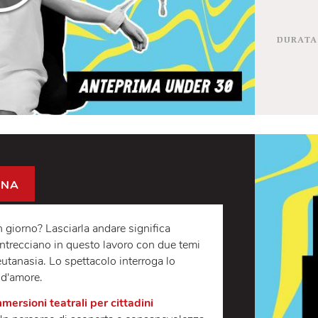
CANDINA
liasse un giorno? Lasciarla andare significa
mito si intrecciano in questo lavoro con due temi