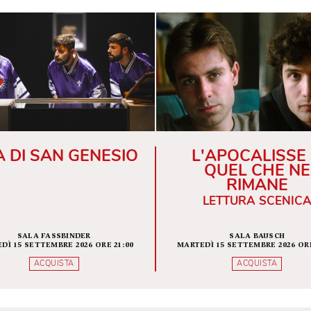
VITA DI SAN GENESIO
L'APOC
QUEL
RI