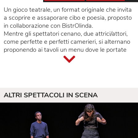
Un gioco teatrale, un format originale che invita
a scoprire e assaporare cibo e poesia, proposto
in collaborazione con BistrOlinda.
Mentre gli spettatori cenano, due attrici/attori,
come perfette e perfetti camerieri, si alternano
proponendo ai tavoli un menu dove le portate
sono poesie. Il pubblico sceglie e i versi vengono
recitati per lui: un servizio esclusivo che può
avere un sapore intimo, ironico, romantico o
provocatorio secondo l'estro del momento e la
complicità che ne scaturisce. Un gioco
ALTRI SPETTACOLI IN SCENA
interattivo e un'esperienza dove è il pubblico a
scegliere cosa "gustare", un progetto per
promuovere la poesia come nutrimento
dell'anima.
LA POESIA È DONNA
In occasione della Giornata internazionale per