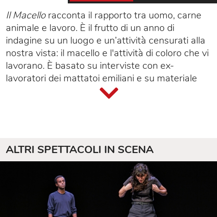
Il Macello
racconta il rapporto tra uomo, carne
animale e lavoro. È il frutto di un anno di
indagine su un luogo e un’attività censurati alla
nostra vista: il macello e l'attività di coloro che vi
lavorano. È basato su interviste con ex-
lavoratori dei mattatoi emiliani e su materiale
ricavato dalla storia familiare del nonno
ell'autore, rielaborato nella storia di Nani. La
violenza dell’uomo sull’animale è il tabù che,
messo alla luce, rivela il lato violento del
capitalismo industriale. Raccontando le
ALTRI SPETTACOLI IN SCENA
trasformazioni sul modo in cui concepiamo la
nostra relazione con la carne, Il Macello
racconta la nascita e il tramonto del capitalismo
italiano, le sue promesse e i suoi inganni.