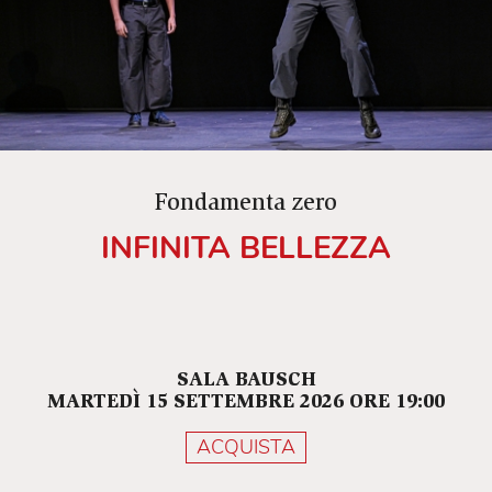
punto di partenza per un’indagine sul corpo
come spazio di scelta e trasformazione. Abitare
il proprio corpo con autenticità diventa così un
gesto politico e poetico, un processo che, come
nella creazione di un abito, richiede tagli,
aggiustamenti, decisioni. In questa performance
intima e stratificata, il movimento si fa specchio
Fondamenta zero
di un’identità in divenire, tra consapevolezza,
INFINITA BELLEZZA
resistenza e possibilità.
SALA BAUSCH
MARTEDÌ 15 SETTEMBRE 2026 ORE 19:00
ACQUISTA