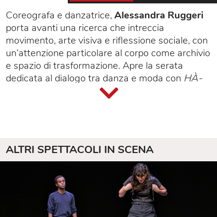
Coreografa e danzatrice,
Alessandra Ruggeri
porta avanti una ricerca che intreccia
movimento, arte visiva e riflessione sociale, con
un’attenzione particolare al corpo come archivio
e spazio di trasformazione. Apre la serata
dedicata al dialogo tra danza e moda con
HÀ-
BI-TUS
, una creazione che prende vita nello
Spazio Atelier del Teatro Elfo Puccini, in dialogo
con
Manus Manus
, installazione dell’artista e
fashion designer
Antonio Marras
.
HÀ-BI-TUS
è una riflessione coreografica sul
ALTRI SPETTACOLI IN SCENA
tema dell’identità: cosa ci definisce davvero?
Quante volte indossiamo, metaforicamente,
abiti che non ci appartengono, adattandoci a
sovrastrutture imposte da cultura, società,
ambiente? La parola latina
habitus
, che significa
“abito” ma anche “modo di essere”, diventa il