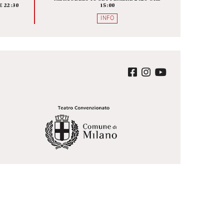
ALISSE O
BRIDGE THE GAP 
 CHE NE
DIRETTORI UNDER 35, C
MANE
SONO, DOVE SONO E CO
LAVORANO
A SCENICA
FOYER
A BAUSCH
MERCOLEDÌ 16 SETTEMBRE 2026 O
EMBRE 2026 ORE 22:30
15:00
QUISTA
INFO
ter