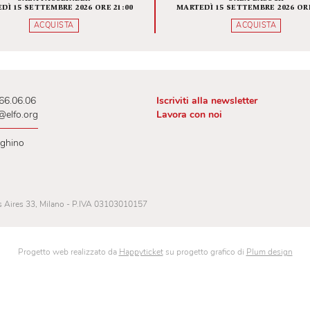
VITA DI SAN GENESIO
L'APOC
QUEL
RI
LETTUR
SALA FASSBINDER
SAL
MARTEDÌ 15 SETTEMBRE 2026 ORE 21:00
MARTEDÌ 15 SETT
ACQUISTA
AC
 02.00.66.06.06
Iscriviti alla newslet
lietteria@elfo.org
Lavora con noi
ri botteghino