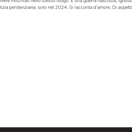
CANDINA
 portano in scena la loro
ILIADE
. Il campo di battaglia però 
ovano a vivere mischiati nello stesso luogo. È una guerra nasc
enti di polizia penitenziaria, solo nel 2024. Si racconta d’