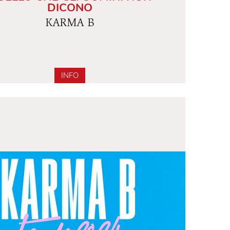
MASCHIE…
QUELLO CHE GLI UOMINI NON
DICONO
KARMA B
INFO