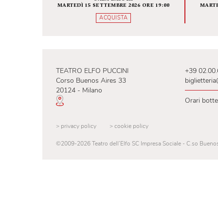
sperimentazioni della lingua inclus
all’interno di un linguaggio più mod
Fondamenta zero
spessore che hanno consolidato la lo
INFINITA BELLEZZA
SALA BAUSCH
MARTEDÌ 15 SETTEMBRE 2026 ORE 19:00
ACQUISTA
TEATRO ELFO PUCCINI
+39
Corso Buenos Aires 33
big
20124 - Milano
Ora