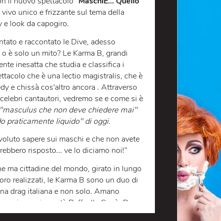
qualcosa in più”, l’esuberante duo di drag queen
Italia con il nuovo spettacolo “
MaschiE… Quello
ow dal vivo unico e frizzante sul tema della
comedy e look da capogiro.
amo cantato e raccontato le Dive, adesso
: esiste o è solo un mito? Le Karma B, grandi
totalmente inesatta che studia e classifica i
no spettacolo che è una lectio magistralis, che è
p comedy e chissà cos'altro ancora . Attraverso
i noti e celebri cantautori, vedremo se e come si è
iano dal "masculus che non deve chiedere mai"
 fluido praticamente liquido" di oggi.
empre voluto sapere sui maschi e che non avete
 vi avrebbero risposto... ve lo diciamo noi!”