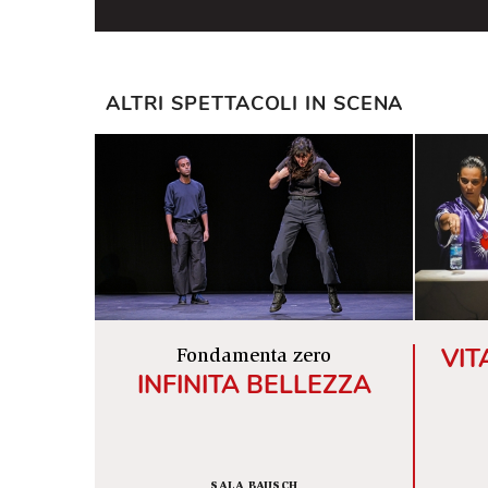
BIOGRAFIA KARMA B - Di origini sic
e in largo con i loro look ricercatis
drag queen gemelle protagoniste de
definirsi come creature mitologiche
ragazzi che si sono uniti artisticam
riconosciuti per le loro ricercate pe
musicali. Con la loro arte, le Karm
LGBTQIA+ italiana nel mondo. Nella
protagonisti di “Propaganda Live”, d
ALTRI SPETTACOLI IN SCENA
in qualità di attivisti della comunit
2022 hanno affiancato Nunzia De 
“Ciao Maschio”. A giugno 2022 è usci
con qualcosa in più
", che ha dato a
performativa delle drag queen con l
importanti incontri socioculturali a
dall’International Journalism Festiva
a panel e ad incontri tematici in ma