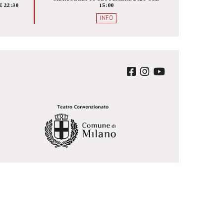
ALISSE O
BRIDGE THE GAP 
 CHE NE
DIRETTORI UNDER 35, C
MANE
SONO, DOVE SONO E CO
LAVORANO
A SCENICA
FOYER
A BAUSCH
MERCOLEDÌ 16 SETTEMBRE 2026 O
EMBRE 2026 ORE 22:30
15:00
QUISTA
INFO
ter