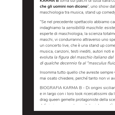
LO SPETTACOLO
Dopo il tour del 2022 “Le Dive con 
KARMA B
torna sui palchi di tutta 
che gli uomini non dicono
”, uno sh
maschiologia tra musica, stand up 
“Se nel precedente spettacolo abbi
indaghiamo la
sensibilità
maschile
esperte di maschiologia, la scienza 
maschi, vi condurranno attraverso u
un concerto live, che è una stand u
musica, canzoni, testi inediti, autor
evoluta
la figura del maschio ital
di qualche decennio fa al "masculus
Insomma tutto quello che avreste s
mai osato chiedere, perché tanto non