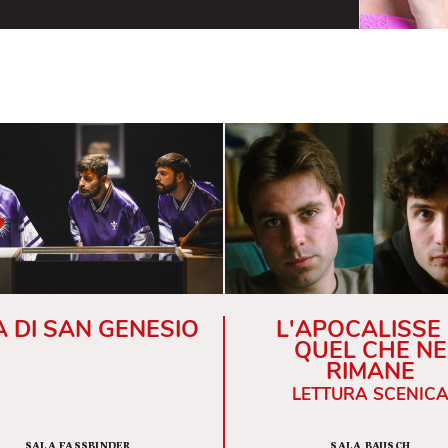
iliane ma cittadine del mondo, girato in lungo
simi da loro realizzati, le Karma B sono un duo di
lla scena drag italiana e non solo. Amano
, metà esseri umani e metà Raffaella Carrà. Due
ente dalla fine degli anni ’90 e che sono
rformances in club, TV, teatro, film comici e video
a B sono anche portavoci della comunità
 stagione 2021/2022 sono tra i volti
ove non dimenticano di far sentire la loro voce
à rainbow. A partire da febbraio fino a maggio
Girolamo come presenza fissa nel programma
to il loro nuovo singolo dal titolo "
Le Dive
nche il nome al loro spettacolo. L’arte
e Karma B diventa anche informativa, grazie ad
 cui hanno preso parte nel recente periodo:
l di Perugia, al Wired Festival di Firenze, invitate
teria di mutamenti del linguaggio e sulle nuove