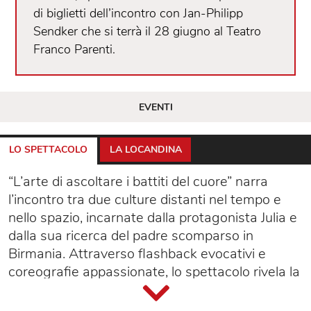
di biglietti dell’incontro con Jan-Philipp
Sendker che si terrà il 28 giugno al Teatro
Franco Parenti.
EVENTI
LO SPETTACOLO
LA LOCANDINA
“L’arte di ascoltare i battiti del cuore” narra
l’incontro tra due culture distanti nel tempo e
nello spazio, incarnate dalla protagonista Julia e
dalla sua ricerca del padre scomparso in
Birmania. Attraverso flashback evocativi e
coreografie appassionate, lo spettacolo rivela la
storia di un giovane birmano non vedente e di
una ragazza birmana affetta da disabilità