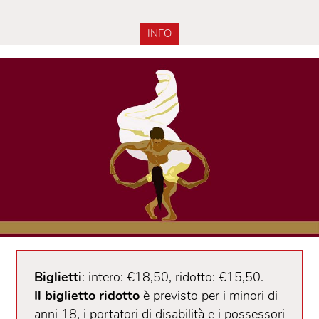
INFO
Biglietti
: intero: €18,50, ridotto: €15,50.
Il biglietto ridotto
è previsto per i minori di
anni 18, i portatori di disabilità e i possessori