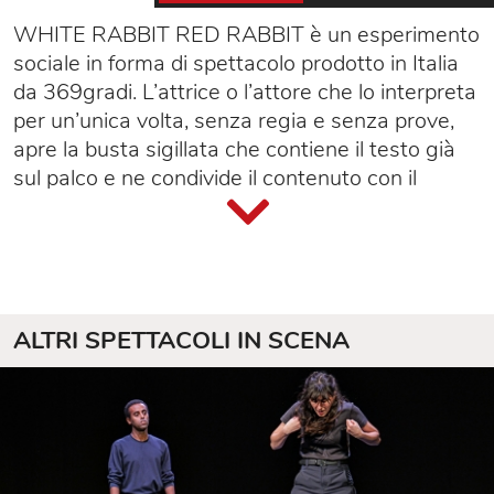
WHITE RABBIT RED RABBIT è un esperimento
sociale in forma di spettacolo prodotto in Italia
da 369gradi. L’attrice o l’attore che lo interpreta
per un’unica volta, senza regia e senza prove,
apre la busta sigillata che contiene il testo già
sul palco e ne condivide il contenuto con il
pubblico. Una sedia, un tavolo, due bicchieri, gli
orpelli concessi. Il qui e ora nella sua massima
espressione. Ci sono delle regole da rispettare
per chi accetta la sfida: chi decide di portarlo
sulla scena non può averlo visto prima.
ALTRI SPETTACOLI IN SCENA