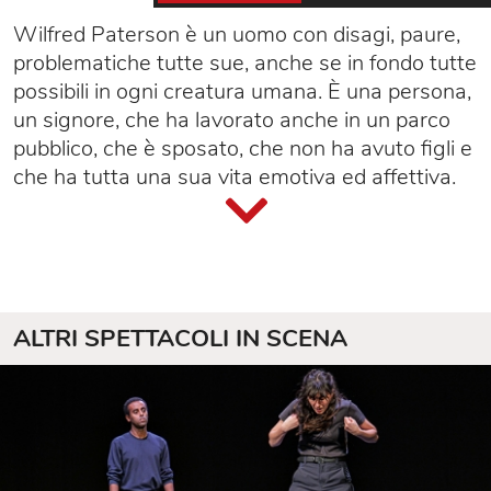
Wilfred Paterson è un uomo con disagi, paure,
problematiche tutte sue, anche se in fondo tutte
possibili in ogni creatura umana. È una persona,
un signore, che ha lavorato anche in un parco
pubblico, che è sposato, che non ha avuto figli e
che ha tutta una sua vita emotiva ed affettiva.
Bennett non giudica, non condanna, non
assolve, non risolve ma semplicemente osserva
come si osserverebbero le cose della natura,
con le sue leggi e le sue eccezioni, le sue regole
e le sue devianze. E così Arturo Cirillo.
ALTRI SPETTACOLI IN SCENA