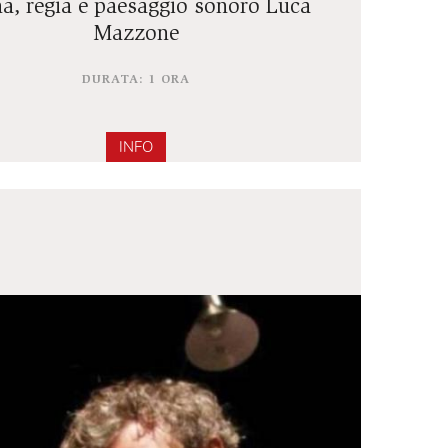
di Luca Mazzone e Alberto Milazzo
scena, regia e paesaggio sonoro Luca
Mazzone
DURATA: 1 ORA
INFO