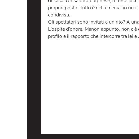
LO SPETTACOLO
LA LO
Andrea, protagonista anzi coprotagon
di casa. Un salotto borghese, o fors
proprio posto. Tutto è nella media, i
condivisa.
Gli spettatori sono invitati a un rit
L’ospite d’onore, Manon appunto, non
profilo e il rapporto che intercorre t