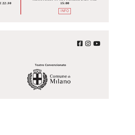
ALISSE O
BRIDGE THE GAP 
 CHE NE
DIRETTORI UNDER 35, C
MANE
SONO, DOVE SONO E CO
LAVORANO
A SCENICA
FOYER
A BAUSCH
MERCOLEDÌ 16 SETTEMBRE 2026 O
EMBRE 2026 ORE 22:30
15:00
QUISTA
INFO
ter