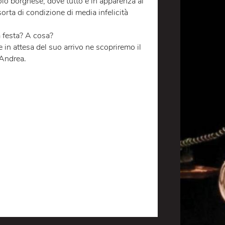
CANDINA
ista di questa storia, ci ha invitato nel salotto
e piccolo borghese, dove tutto è in apparenza al
n una sorta di condizione di media infelicità
o? A una festa? A cosa?
 c’è e in attesa del suo arrivo ne scopriremo il
ra lei e Andrea.