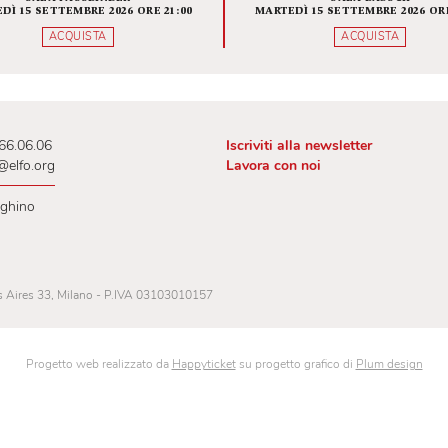
VITA DI SAN GENESIO
L'APOC
QUEL
RI
LETTUR
SALA FASSBINDER
SAL
MARTEDÌ 15 SETTEMBRE 2026 ORE 21:00
MARTEDÌ 15 SETT
ACQUISTA
AC
 02.00.66.06.06
Iscriviti alla newslet
lietteria@elfo.org
Lavora con noi
ri botteghino