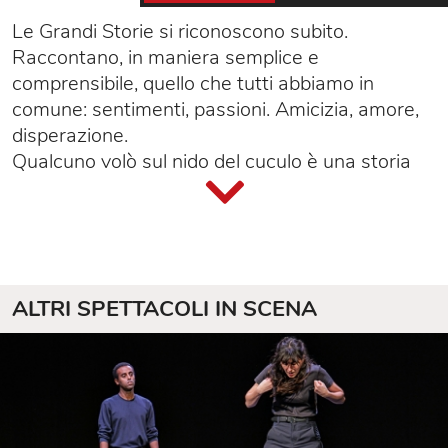
Le Grandi Storie si riconoscono subito.
Raccontano, in maniera semplice e
comprensibile, quello che tutti abbiamo in
comune: sentimenti, passioni. Amicizia, amore,
disperazione.
Qualcuno volò sul nido del cuculo è una storia
fatta di country e baseball, di slang e memorie
degli anni Cinquanta, di veterani e polverose
province americane. Il famoso romanzo di Ken
Kesey, reso celebre dell'omonimo film di Miloš
Forman interpretato da Jack Nicholson, è messo
ALTRI SPETTACOLI IN SCENA
in scena da Alessandro Gassmann
sull'adattamento drammaturgico di Maurizio de
Giovanni, ambientato nel 1982 nell'Ospedale
psichiatrico di Aversa. Uno spettacolo
appassionato, commovente e divertente.
«La malattia, la diversità, la coercizione, la