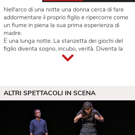
Nell'arco di una notte una donna cerca di fare
addormentare il proprio figlio e ripercorre come
un fiume in piena la sua prima esperienza di
madre.
È una lunga notte. La stanzetta dei giochi del
figlio diventa sogno, incubo, verità. Diventa la
scatola magica. Diventa un viaggio dentro se
stessa.
Affiorano i ricordi, le paure, il senso di
inadeguatezza, le voci di quel coro pressante di
parenti e amiche sempre pronti a dare consigli,
ALTRI SPETTACOLI IN SCENA
ricette, a giudicare al primo errore.
Lucis è una confessione di smarrimento, che
accompagna tutti i grandi cambiamenti che
attraversano la nostra vita, tra cui la nascita un
figlio.
È riscoprirsi lontano da quella immagine