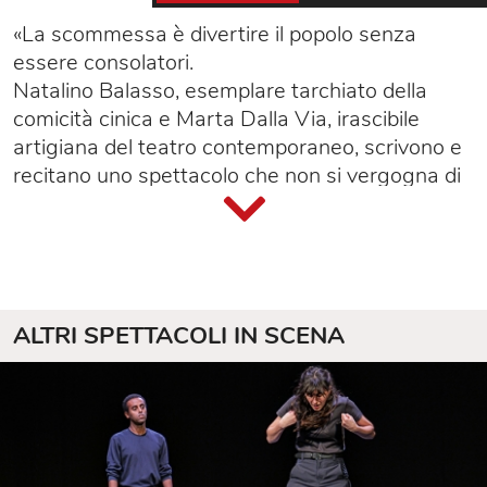
«La scommessa è divertire il popolo senza
essere consolatori.
Natalino Balasso, esemplare tarchiato della
comicità cinica e Marta Dalla Via, irascibile
artigiana del teatro contemporaneo, scrivono e
recitano uno spettacolo che non si vergogna di
avere una trama.
Delusionist parte da un'osservazione molto
semplice: oggi, esistere è pura performance e
per incrementare la prestanza e svettare sul
prossimo l'ultima frontiera da abbattere è quella
ALTRI SPETTACOLI IN SCENA
del sonno. Ci vorrebbe una pastiglia che ci
permetta di essere sempre accesi. Un modo
semplice per debellare l'oltraggio alla
produttività fatto dal tempo passato a dormire,
o sognare forse.
Questo farmaco è il protagonista del nostro