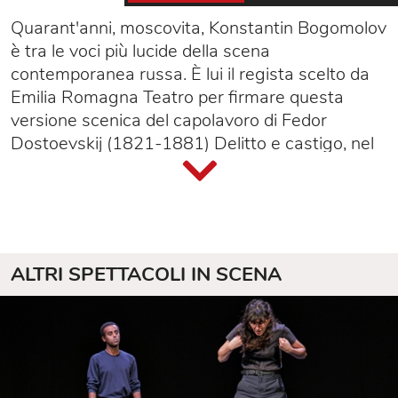
Quarant'anni, moscovita, Konstantin Bogomolov
è tra le voci più lucide della scena
contemporanea russa. È lui il regista scelto da
Emilia Romagna Teatro per firmare questa
versione scenica del capolavoro di Fedor
Dostoevskij (1821-1881) Delitto e castigo, nel
quadro delle produzioni celebrative dei 40 anni
di Emilia Romagna Teatro.
Ancora una volta, come già sperimentato da
Emilia Romagna Teatro Fondazione in altre
produzioni, un regista straniero dirige un
ALTRI SPETTACOLI IN SCENA
eccezionale gruppo di attori italiani. Così fece,
fra gli altri, Nekrosius con Anna Karenina nel
2008, e così fece nel 1984 Jurij Petrovič
Ljubimov, nella sua rilettura di Delitto e castigo.
La scelta della direzione artistica è ricaduta su
Bogomolov per la sua peculiare abilità nel